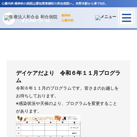
HOME
>
お知らせ
>
デイケアだより 令和６年１１月プログラム
心療内科 精神科の病院は愛知県東郷町の和合病院へ。米野木駅から車で5分。
精神科
お知らせ
心療内科
デイケアだより 令和６年１１月プログラ
ム
令和６年１１月のプログラムです。皆さまのお越しを
お待ちしております。
※感染状況や天候のより、プログラムを変更すること
があります。