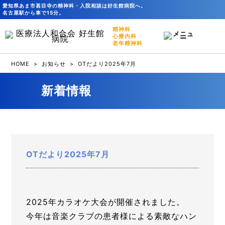
愛知県あま市甚目寺の精神科・入院相談は好生館病院へ。
名古屋駅から車で15分。
精神科
心療内科
老年精神科
HOME
>
お知らせ
>
OTだより2025年7月
新着情報
OTだより2025年7月
2025年カラオケ大会が開催されました。
今年は音楽クラブの患者様による素敵なハン