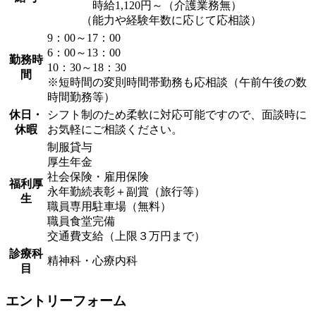
時給1,120円～（介護業務無）
（能力や経験年数に応じて応相談）
9：00～17：00
6：00～13：00
勤務時
10：30～18：30
間
※短時間の変則時間帯勤務も応相談（午前午後の数
時間勤務等）
休日・
シフト制のため柔軟に対応可能ですので、面談時に
休暇
お気軽にご相談ください。
制服貸与
厚生年金
社会保険・雇用保険
福利厚
永年勤続表彰＋副賞（旅行等）
生
職員専用駐車場（無料）
職員食堂完備
交通費支給（上限３万円まで）
診療科
精神科・心療内科
目
エントリーフォーム