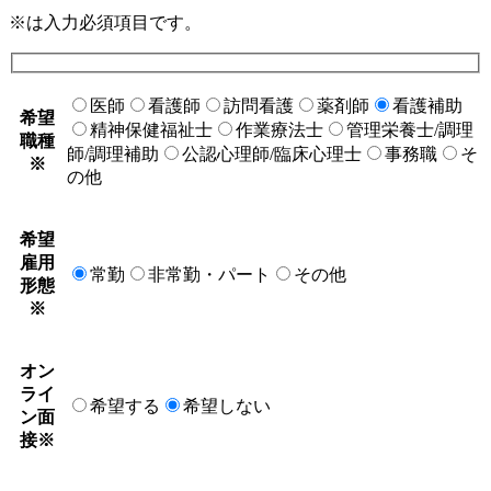
※は入力必須項目です。
医師
看護師
訪問看護
薬剤師
看護補助
希望
精神保健福祉士
作業療法士
管理栄養士/調理
職種
師/調理補助
公認心理師/臨床心理士
事務職
そ
※
の他
希望
雇用
常勤
非常勤・パート
その他
形態
※
オン
ライ
希望する
希望しない
ン面
接
※