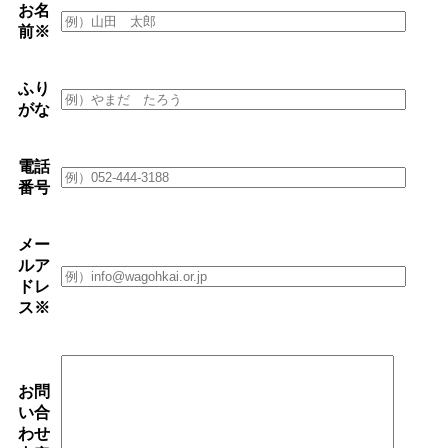
お名
前
※
ふり
がな
電話
番号
メー
ルア
ドレ
ス
※
お問
い合
わせ