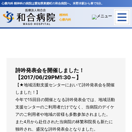
HOME
>
イベント
>
詩吟発表会を開催しました！【2017/06/29PM1:30～】
心療内科 精神科の病院は愛知県東郷町の和合病院へ。米野木駅から車で5分。
精神科
お知らせ
心療内科
詩吟発表会を開催しました！
【2017/06/29PM1:30～】
【★地域活動支援センターにおいて詩吟発表会を開催
しました！】
今年で15回目の開催となる詩吟発表会では、地域活動
支援センターのご利用者だけでなく、当病院のデイケ
アのご利用者や地域の皆様も多数参加されました。
また4月から赴任された当病院の林繁和院長も新たに
独吟され、盛況な詩吟発表会となりました。