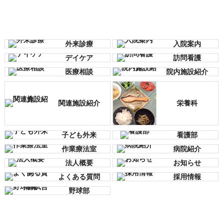
外来診療
入院案内
デイケア
訪問看護
医療相談
院内施設紹介
関連施設紹介
栄養科
子ども外来
看護部
作業療法室
病院紹介
法人概要
お知らせ
よくある質問
採用情報
野球部