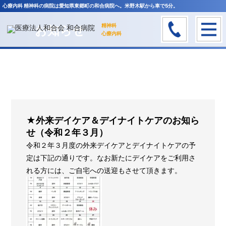
HOME
>
お知らせ
>
★外来デイケア＆デイナイトケアのお知らせ（令和２年３月）
心療内科 精神科の病院は愛知県東郷町の和合病院へ。米野木駅から車で5分。
精神科
お知らせ
心療内科
★外来デイケア＆デイナイトケアのお知ら
せ（令和２年３月）
令和２年３月度の外来デイケアとデイナイトケアの予
定は下記の通りです。なお新たにデイケアをご利用さ
れる方には、ご自宅への送迎もさせて頂きます。