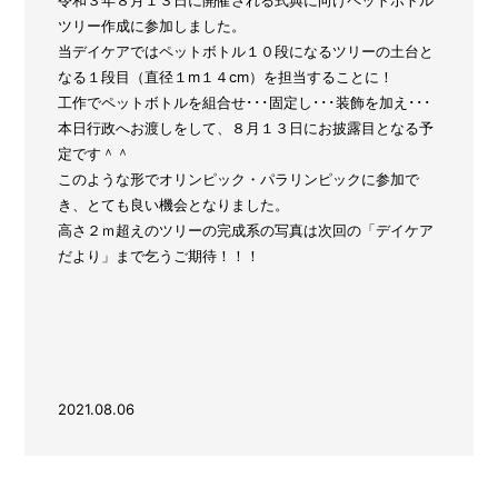
令和３年８月１３日に開催される式典に向けペットボトル
ツリー作成に参加しました。
当デイケアではペットボトル１０段になるツリーの土台と
なる１段目（直径１ⅿ１４cm）を担当することに！
工作でペットボトルを組合せ･･･固定し･･･装飾を加え･･･
本日行政へお渡しをして、８月１３日にお披露目となる予
定です＾＾
このような形でオリンピック・パラリンピックに参加で
き、とても良い機会となりました。
高さ２ｍ超えのツリーの完成系の写真は次回の「デイケア
だより」まで乞うご期待！！！
2021.08.06