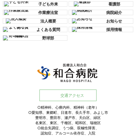
子ども外来
看護部
作業療法室
病院紹介
法人概要
お知らせ
よくある質問
採用情報
野球部
交通アクセス
○精神科、心療内科、精神科（老年）
○愛知県、東郷町、日進市、長久手市、みよし市
豊明市、豊田市、瀬戸市、天白区、緑区
名東区、東区、千種区、昭和区、瑞穂区
○統合失調症、うつ病、双極性障害、
認知症、アルコール依存症、入院