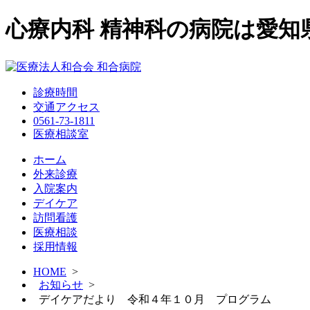
心療内科 精神科の病院は愛知
診療時間
交通アクセス
0561-73-1811
医療相談室
ホーム
外来診療
入院案内
デイケア
訪問看護
医療相談
採用情報
HOME
>
お知らせ
>
デイケアだより 令和４年１０月 プログラム