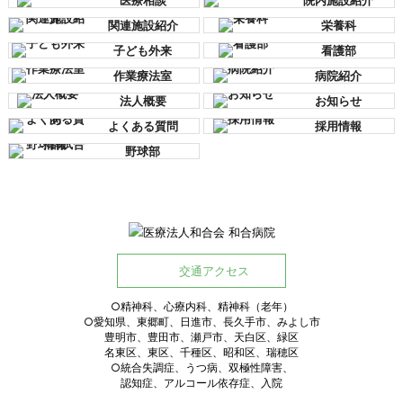
医療相談
院内施設紹介
関連施設紹介
栄養科
子ども外来
看護部
作業療法室
病院紹介
法人概要
お知らせ
よくある質問
採用情報
野球部
交通アクセス
○精神科、心療内科、精神科（老年）
○愛知県、東郷町、日進市、長久手市、みよし市
豊明市、豊田市、瀬戸市、天白区、緑区
名東区、東区、千種区、昭和区、瑞穂区
○統合失調症、うつ病、双極性障害、
認知症、アルコール依存症、入院